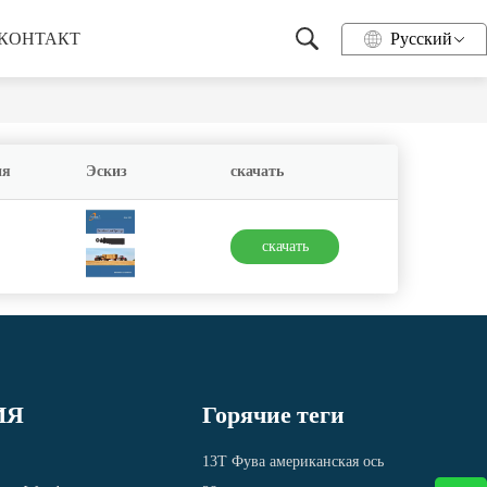
КОНТАКТ
Pусский
ия
Эскиз
скачать
скачать
ИЯ
Горячие теги
13Т Фува американская ось