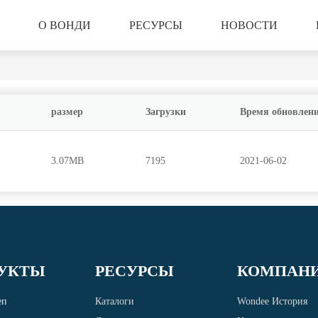
О ВОНДИ
РЕСУРСЫ
НОВОСТИ
размер
Загрузки
Время обновлен
3.07MB
7195
2021-06-02
УКТЫ
РЕСУРСЫ
КОМПАН
еп
Каталоги
Wondee История