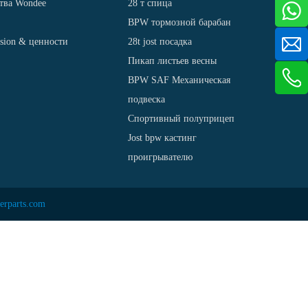
тва Wondee
28 т спица
BPW тормозной барабан
ision & ценности
28t jost посадка
Пикап листьев весны
BPW SAF Механическая
подвеска
Спортивный полуприцеп
Jost bpw кастинг
проигрывателю
erparts.com