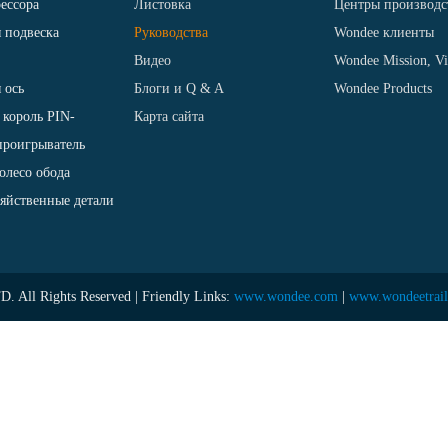
ессора
Листовка
Центры производс
 подвеска
Руководства
Wondee клиенты
Видео
Wondee Mission, V
 ось
Блоги и Q & A
Wondee Products
, король PIN-
Карта сайта
проигрыватель
олесо обода
зяйственные детали
l Rights Reserved | Friendly Links:
www.wondee.com
|
www.wondeetrail