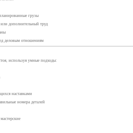
планированные грузы
в или дополнительный труд
аны
ред деловым отношениям
стоя, используя умные подходы:
а
ющихся наставками
авильные номера деталей
мастерские