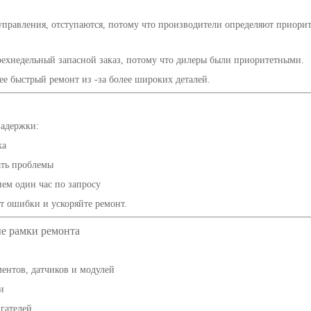
 управления, отступаются, потому что производители определяют приори
рехнедельный запасной заказ, потому что дилеры были приоритетными.
ее быстрый ремонт из -за более широких деталей.
задержки:
ка
ать проблемы
нем один час по запросу
т ошибки и ускоряйте ремонт.
ые рамки ремонта
ентов, датчиков и модулей
и
гателей