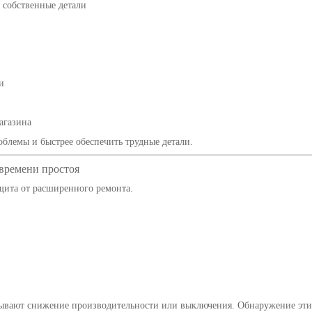
 собственные детали
и
агазина
блемы и быстрее обеспечить трудные детали.
времени простоя
щита от расширенного ремонта.
ызывают снижение производительности или выключения. Обнаружение эт