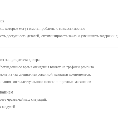
сов
ка, которые могут иметь проблемы с совместимостью
ть доступность деталей, оптимизировать заказ и уменьшить задержки д
из-за приоритета дилера.
рехнедельное время ожидания влияет на графики ремонта.
монт из -за специализированной нехватки компонентов.
вания, интеллектуального поиска и прочных магазинов.
иванием
аете чрезвычайных ситуаций:
х модулей