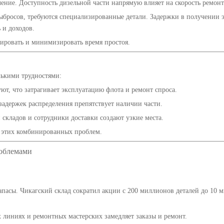
чение. Доступность дизельной части напрямую влияет на скорость ремонт
ыбросов, требуются специализированные детали. Задержки в получении 
 и доходов.
нировать и минимизировать время простоя.
лькими трудностями:
ют, что затрагивает эксплуатацию флота и ремонт спроса.
адержек распределения препятствует наличии части.
складов и сотрудники доставки создают узкие места.
а этих комбинированных проблем.
роблемами
апасы. Чикагский склад сократил акции с 200 миллионов деталей до 10 
линиях и ремонтных мастерских замедляет заказы и ремонт.