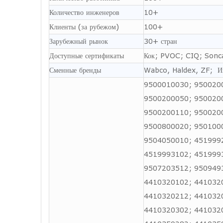
Количество инженеров
10+
Клиенты (за рубежом)
100+
Зарубежный рынок
30+ стран
Доступные сертификаты
Кок; PVOC; CIQ; Son
Сменные бренды
Wabco, Haldex, ZF; И
9500010030; 950020
9500200050; 950020
9500200110; 950020
9500800020; 950100
9504050010; 451999
4519993102; 451999
9507203512; 950949
4410320102; 441032
4410320212; 441032
4410320302; 441032