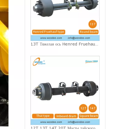
13T Тяжелая ось Henred Fruehauf южноафриканского типа для полуприцепов
12T 13T 14T 20T Мосты тайского типа для тяжелого режима работы для полуприцепов