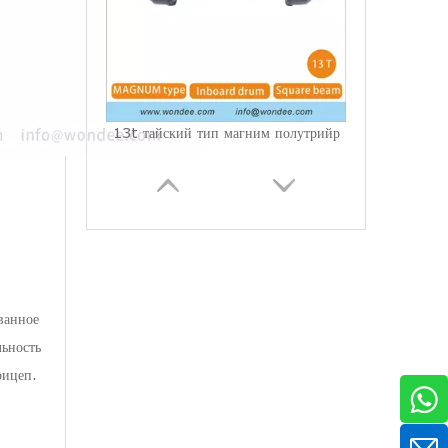
13t тайский тип магним полутрийр
ванное
льность
рицеп.