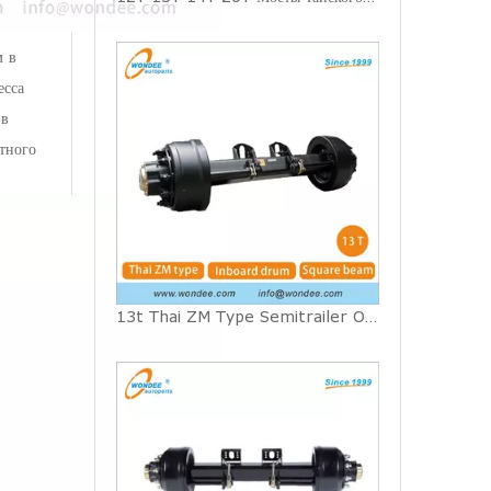
м в
есса
 в
тного
13t Thai ZM Type Semitrailer Oxle