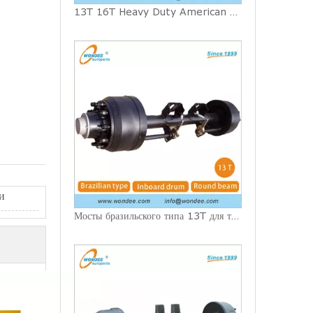
13T 16T Heavy Duty American Fuwa Type Semi Trailers Axles for Heavy Duty Truck
и
Мосты бразильского типа 13T для тяжелых условий эксплуатации для полуприцепов и грузовиков