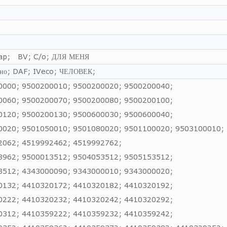
cap; BV; C/o; ДЛЯ МЕНЯ
но; DAF; IVeco; ЧЕЛОВЕК;
0000; 9500200010; 9500200020; 9500200040;
0060; 9500200070; 9500200080; 9500200100;
0120; 9500200130; 9500600030; 9500600040;
0020; 9501050010; 9501080020; 9501100020; 9503100010;
2062; 4519992462; 4519992762;
3962; 9500013512; 9504053512; 9505153512;
3512; 4343000090; 9343000010; 9343000020;
0132; 4410320172; 4410320182; 4410320192;
0222; 4410320232; 4410320242; 4410320292;
0312; 4410359222; 4410359232; 4410359242;