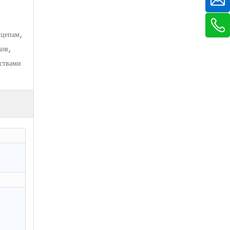
ицепам,
ов,
ствами