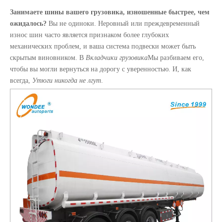
Занимаете шины вашего грузовика, изношенные быстрее, чем
ожидалось?
Вы не одиноки. Неровный или преждевременный
износ шин часто является признаком более глубоких
механических проблем, и ваша система подвески может быть
скрытым виновником. В
Вкладчики грузовика
Мы разбиваем его,
чтобы вы могли вернуться на дорогу с уверенностью. И, как
Тяжелые тормозные диски для полуприцепов и деталей грузовика
13t тяжелые полумочные прицепы пучка типа воздушная подвеска для Мексики
всегда,
Утюги никогда не лгут
.
9t 11t поднятие и неопределенное тип прицепа.
5t среднего монтируемого подъема воздушной подвески для авиации для американского рынка