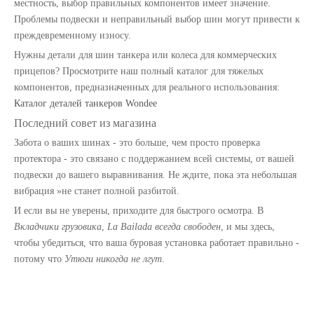
местность, выбор правильных компонентов имеет значение.
Проблемы подвески и неправильный выбор шин могут привести к
преждевременному износу.
Нужны детали для шин танкера или колеса для коммерческих
прицепов? Просмотрите наш полный каталог для тяжелых
Шлант быстрая связь для запчастей для грузовиков с топливным резервуаром
Продукты серии фланцев для запчастей для грузовиков с топливным баком
компонентов, предназначенных для реального использования:
Каталог деталей танкеров Wondee
Последний совет из магазина
Забота о ваших шинах - это больше, чем просто проверка
протектора - это связано с поддержанием всей системы, от вашей
подвески до вашего выравнивания. Не ждите, пока эта небольшая
вибрация »не станет полной разбитой.
И если вы не уверены, приходите для быстрого осмотра. В
Вкладчики грузовика
,
La Bailada всегда свободен
, и мы здесь,
чтобы убедиться, что ваша буровая установка работает правильно -
потому что
Утюги никогда не лгут
.
Регулятор воздушного фильтра, пневматический клапан блокировки и аварийный выпускной клапан для запчастей грузовика с топливным баком
Пневматический комбинированный коммутированный переключатель для запчастей для грузовиков топливного бака