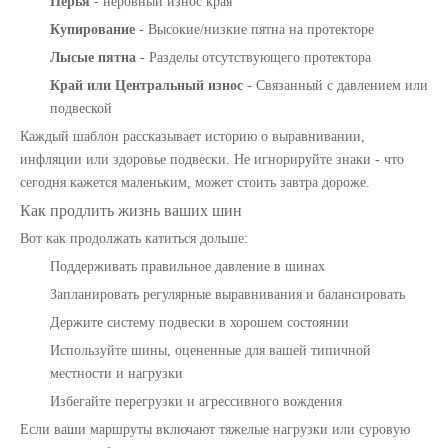
Перья
- неровный износ края
Купирование
- Высокие/низкие пятна на протекторе
Лысые пятна
- Разделы отсутствующего протектора
Край или Центральный износ
- Связанный с давлением или
подвеской
Каждый шаблон рассказывает историю о выравнивании,
инфляции или здоровье подвески. Не игнорируйте знаки - что
сегодня кажется маленьким, может стоить завтра дороже.
Как продлить жизнь ваших шин
Вот как продолжать катиться дольше:
Поддерживать правильное давление в шинах
Плавающийся уровень уровня мяча для запчастей для грузовиков с топливным баком
Двухсторонний и трехсторонний шаровые клапаны для запчастей для грузовиков с топливными резервуарами
Запланировать регулярные выравнивания и балансировать
Держите систему подвески в хорошем состоянии
Используйте шины, оцененные для вашей типичной
местности и нагрузки
Избегайте перегрузки и агрессивного вождения
Если ваши маршруты включают тяжелые нагрузки или суровую