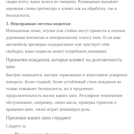
скорее всего, ваши колеса не смещены. Размещение вызывает
неровные схемы протектора и влияет как на обработку, так и
безопасность.
3. Неисправная система подвески
Изношенные шоки, втулки или стойки могут привести к плохим
дорожным контактам и ненормальному износу шин. Если ваш
Колесный центр для тяжелых грузовиков и прицепов
Шариковые суставы, стяжки и распределительные валы для грузовиков
автомобиль чрезмерно подпрыгивает или чувствует себя
свободно, ваша подвеска может потребовать внимания.
Привычки вождения, которые влияют на долговечность
шин
Быстрое начинается, жесткое торможение и агрессивное ускорение
поворота. Более гладкий, более устойчивый стиль вождения не
только повышает безопасность, но и продлевает
продолжительность жизни ваших шин. Регулярное техническое
обслуживание, например, смена масла, проверка тормозов и
вращение шин, также играет решающую роль.
Признаки ваших шин страдают
Следите за:
Сборка для стержней и сборы перетаскивания для грузовиков
Заправочный резервуар, топливный бакер, топливный сплав с алюминиевым сплав