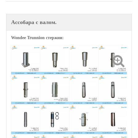
Ассобара с валом.
Wondee Trunnion стержни: