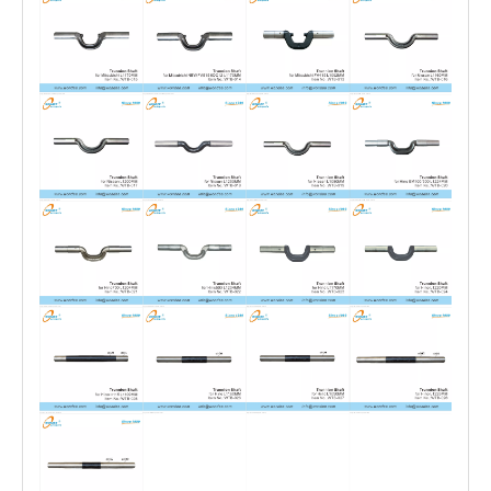
Ос полуприцеп с 13 тонн смазки нефти для южноамериканского рынка
Заправочный резервуар, топливный бакер, топливный сплав с алюминиевым сплав