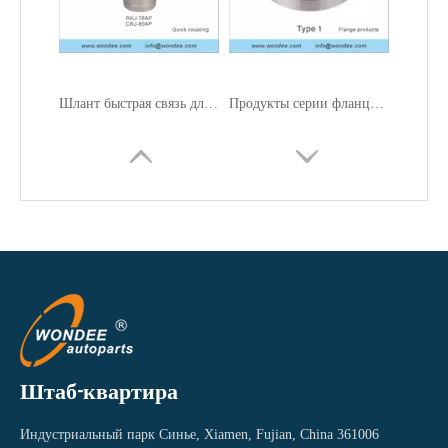
Шлант быстрая связь для запчастей для грузовиков с топливным резервуаром
Продукты серии фланцев для запчастей для грузовиков с топливным баком
Штаб-квартира
Индустриальный парк Синье, Xiamen, Fujian, China 361006