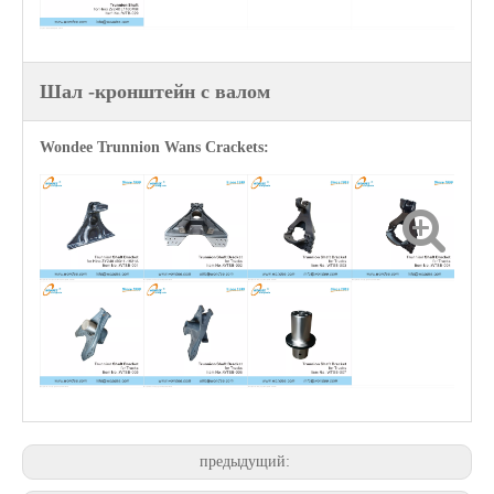
Шал -кронштейн с валом
OEM Leaf Springs для грузовиков и подвески США
Стандартные и индивидуальные тормозные системы ABS для полуприцеп
Wondee Trunnion Wans Crackets:
2 тонна, 8 тонн, 10 тонн, 12 тонн полного трейлера для продаж
Брызговица и бревенчатая кроншта
предыдущий: